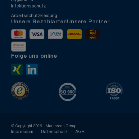
Infektionsschutz
Arbeitsschutzkleidung
Unsere Bezahlarten
Unsere Partner
Mastercard
Visa
Vorkasse
DHL
UPS Express
Rechnung
Folge uns online
Xing>
LinkedIn>
TrustedShops
ISO 9001 zertifiziert
ISO 1400
© Copyright 2026 - Marahrens Group
Impressum
Datenschutz
AGB