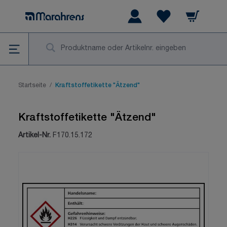
Zum Inhalt springen
Warenkorb
Wishlist Items
Su
Startseite
/
Kraftstoffetikette "Ätzend"
Kraftstoffetikette "Ätzend"
Artikel-Nr.
F170.15.172