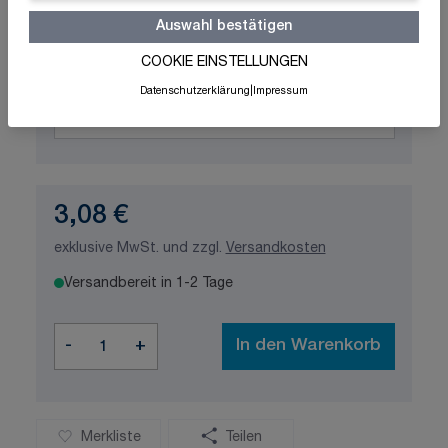
Auswahl bestätigen
Produktvariation wählen
COOKIE EINSTELLUNGEN
Maße
Datenschutzerklärung
|
Impressum
3,08 €
exklusive MwSt. und zzgl.
Versandkosten
Versandbereit in 1-2 Tage
Menge
-
+
In den Warenkorb
Merkliste
Teilen