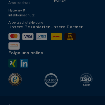
Kontakt
Arbeitsschutz
Hygiene- &
Infektionsschutz
Arbeitsschutzkleidung
Unsere Bezahlarten
Unsere Partner
Mastercard
Visa
Vorkasse
DHL
UPS Express
Rechnung
Folge uns online
Xing>
LinkedIn>
TrustedShops
ISO 9001 zertifiziert
ISO 1400