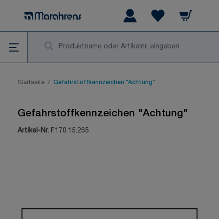
Zum Inhalt springen
Warenkorb
Wishlist Items
Su
Startseite
/
Gefahrstoffkennzeichen "Achtung"
Gefahrstoffkennzeichen "Achtung"
Artikel-Nr.
F170.15.265