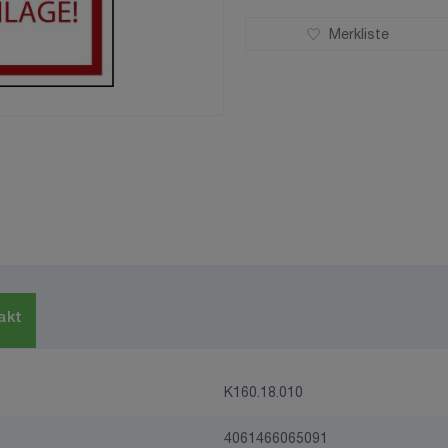
Merkliste
akt
K160.18.010
4061466065091