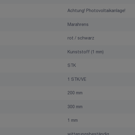
Achtung! Photovoltaikanlage!
Marahrens
rot / schwarz
Kunststoff (1 mm)
STK
1 STK/VE
200 mm
300 mm
1 mm
witterungsbeständig