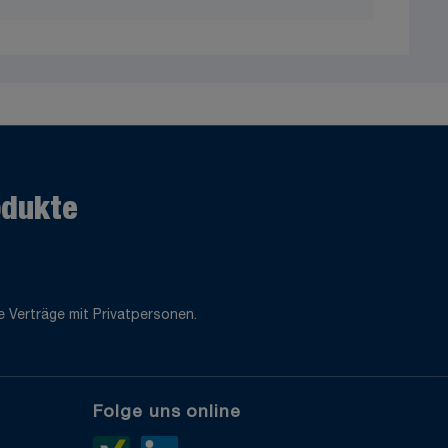
odukte
 Verträge mit Privatpersonen.
Folge uns online
e
Xing>
LinkedIn>