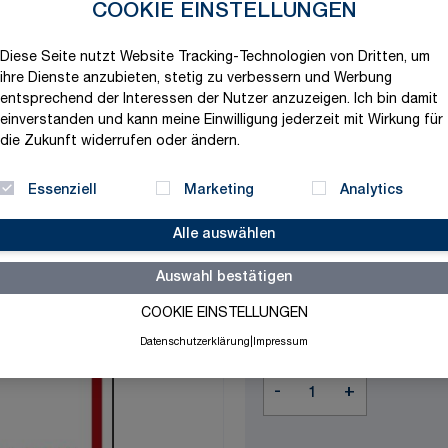
COOKIE EINSTELLUNGEN
Produktvariation wählen
Maße
Diese Seite nutzt Website Tracking-Technologien von Dritten, um
ihre Dienste anzubieten, stetig zu verbessern und Werbung
entsprechend der Interessen der Nutzer anzuzeigen. Ich bin damit
einverstanden und kann meine Einwilligung jederzeit mit Wirkung für
Material
die Zukunft widerrufen oder ändern.
Essenziell
Marketing
Analytics
Alle auswählen
7,74 €
Auswahl bestätigen
exklusive MwSt. und zzgl.
V
COOKIE EINSTELLUNGEN
Versandbereit in 1-2 Tage
Datenschutzerklärung
|
Impressum
Menge
-
+