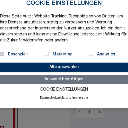
COOKIE EINSTELLUNGEN
Produktvariation wählen
Maße
Diese Seite nutzt Website Tracking-Technologien von Dritten, um
ihre Dienste anzubieten, stetig zu verbessern und Werbung
entsprechend der Interessen der Nutzer anzuzeigen. Ich bin damit
einverstanden und kann meine Einwilligung jederzeit mit Wirkung für
Material
die Zukunft widerrufen oder ändern.
Essenziell
Marketing
Analytics
Alle auswählen
7,10 €
Auswahl bestätigen
exklusive MwSt. und zzgl.
V
COOKIE EINSTELLUNGEN
Versandbereit in 1-2 Tage
Datenschutzerklärung
|
Impressum
Menge
-
+