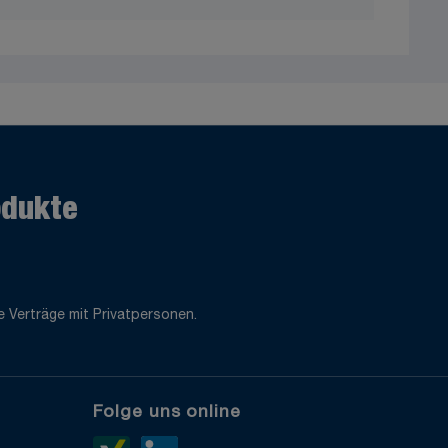
odukte
 Verträge mit Privatpersonen.
Folge uns online
e
Xing>
LinkedIn>