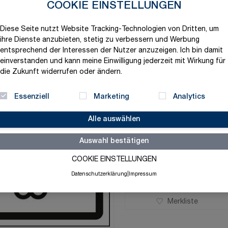
COOKIE EINSTELLUNGEN
Produktvariation wählen
Material
Diese Seite nutzt Website Tracking-Technologien von Dritten, um
ihre Dienste anzubieten, stetig zu verbessern und Werbung
entsprechend der Interessen der Nutzer anzuzeigen. Ich bin damit
einverstanden und kann meine Einwilligung jederzeit mit Wirkung für
die Zukunft widerrufen oder ändern.
9,58 €
Essenziell
Marketing
Analytics
exklusive MwSt. und zzgl.
V
Alle auswählen
Versandbereit in 1-2 Tage
Auswahl bestätigen
Menge
-
+
COOKIE EINSTELLUNGEN
Datenschutzerklärung
|
Impressum
Merkliste