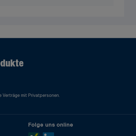
odukte
 Verträge mit Privatpersonen.
Folge uns online
e
Xing>
LinkedIn>