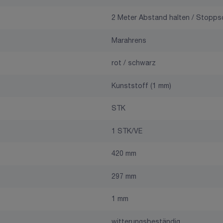
2 Meter Abstand halten / Stoppsc
Marahrens
rot / schwarz
Kunststoff (1 mm)
STK
1 STK/VE
420 mm
297 mm
1 mm
witterungsbeständig