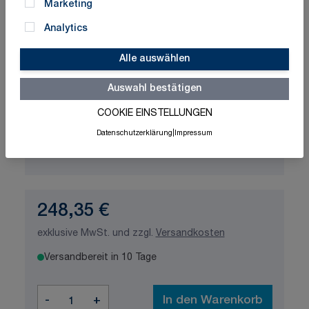
Marketing
Analytics
Schnelle Lieferung
Made in Germany
ISO-zertifizierte Qualität
Alle auswählen
Auswahl bestätigen
Produktvariation wählen
COOKIE EINSTELLUNGEN
Gurtfarbe
Datenschutzerklärung
|
Impressum
248,35 €
exklusive MwSt. und zzgl.
Versandkosten
Versandbereit in 10 Tage
Menge
-
+
In den Warenkorb