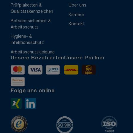
Prüfplaketten &
Über uns
Qualitätskennzeichen
Karriere
Betriebssicherheit &
Kontakt
Arbeitsschutz
Hygiene- &
Infektionsschutz
Arbeitsschutzkleidung
Unsere Bezahlarten
Unsere Partner
Mastercard
Visa
Vorkasse
DHL
UPS Express
Rechnung
Folge uns online
Xing>
LinkedIn>
TrustedShops
ISO 9001 zertifiziert
ISO 1400