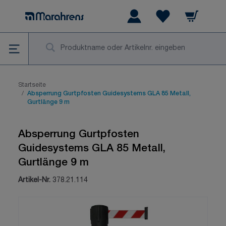
Zum Inhalt springen
Warenkorb
Wishlist Items
Su
Startseite
/
Absperrung Gurtpfosten Guidesystems GLA 85 Metall,
Gurtlänge 9 m
Absperrung Gurtpfosten
Guidesystems GLA 85 Metall,
Gurtlänge 9 m
Artikel-Nr.
378.21.114