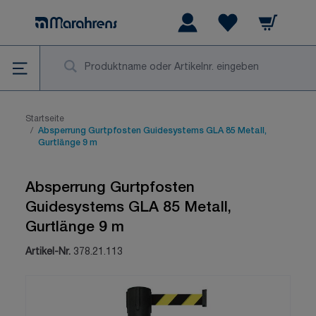
Zum Inhalt springen
Warenkorb
Wishlist Items
Su
Startseite
/
Absperrung Gurtpfosten Guidesystems GLA 85 Metall,
Gurtlänge 9 m
Absperrung Gurtpfosten
Guidesystems GLA 85 Metall,
Gurtlänge 9 m
Artikel-Nr.
378.21.113