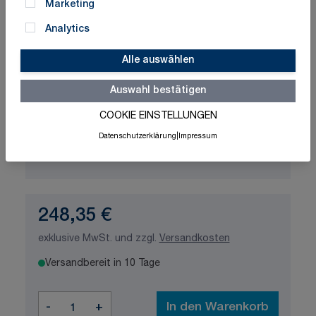
Marketing
Analytics
Schnelle Lieferung
Made in Germany
ISO-zertifizierte Qualität
Alle auswählen
Auswahl bestätigen
Produktvariation wählen
COOKIE EINSTELLUNGEN
Gurtfarbe
Datenschutzerklärung
|
Impressum
248,35 €
exklusive MwSt. und zzgl.
Versandkosten
Versandbereit in 10 Tage
Menge
-
+
In den Warenkorb