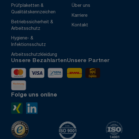
Prüfplaketten &
Über uns
Qualitätskennzeichen
Karriere
Betriebssicherheit &
Kontakt
Arbeitsschutz
Hygiene- &
Infektionsschutz
Arbeitsschutzkleidung
Unsere Bezahlarten
Unsere Partner
Mastercard
Visa
Vorkasse
DHL
UPS Express
Rechnung
Folge uns online
Xing>
LinkedIn>
TrustedShops
ISO 9001 zertifiziert
ISO 1400